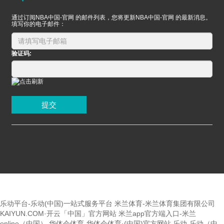
通过订阅NBA中国-官网 的邮件列表，您将更新NBA中国-官网 的最新消息。
填写你的电子邮件：
验证码:
提交
乐动平台-乐动(中国)一站式服务平台
米兰体育-米兰体育集团有限公司
KAIYUN.COM·开云「中国」官方网站
米兰app官方端入口-米兰
online（中国）
华体会体育-华体会体育·(中国)官方网站
乐动-乐动（中