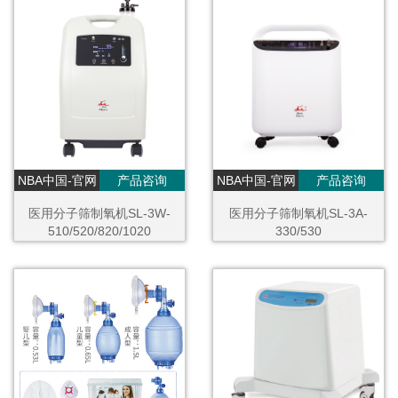
NBA中国-官网
产品咨询
NBA中国-官网
产品咨询
医用分子筛制氧机SL-3W-
医用分子筛制氧机SL-3A-
510/520/820/1020
330/530