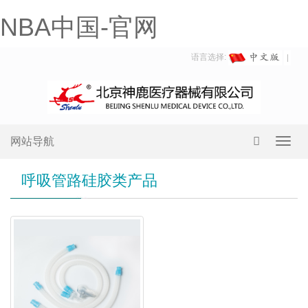
NBA中国-官网
语言选择:
网站导航
Toggl
navig
呼吸管路硅胶类产品