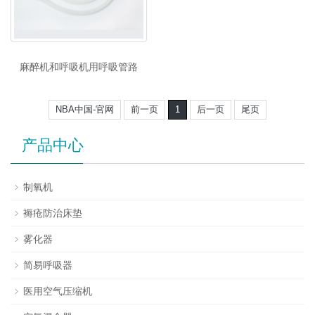
麻醉机和呼吸机用呼吸管路
NBA中国-官网
前一页
1
后一页
尾页
产品中心
制氧机
褥疮防治床垫
雾化器
简易呼吸器
医用空气压缩机